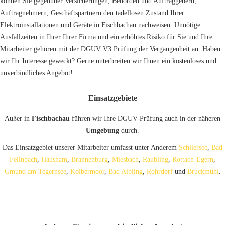
können Sie gegenüber Versicherungen, Behörden und Auftraggebern,
Auftragnehmern, Geschäftspartnern den tadellosen Zustand Ihrer
Elektroinstallationen und Geräte in Fischbachau nachweisen. Unnötige
Ausfallzeiten in Ihrer Ihrer Firma und ein erhöhtes Risiko für Sie und Ihre
Mitarbeiter gehören mit der DGUV V3 Prüfung der Vergangenheit an. Haben
wir Ihr Interesse geweckt? Gerne unterbreiten wir Ihnen ein kostenloses und
unverbindliches Angebot!
Einsatzgebiete
Außer in
Fischbachau
führen wir Ihre DGUV-Prüfung auch in der näheren
Umgebung
durch.
Das Einsatzgebiet unserer Mitarbeiter umfasst unter Anderem
Schliersee
,
Bad
Feilnbach
,
Hausham
,
Brannenburg
,
Miesbach
,
Raubling
,
Rottach-Egern
,
Gmund am Tegernsee
,
Kolbermoor
,
Bad Aibling
,
Rohrdorf
und
Bruckmühl
.