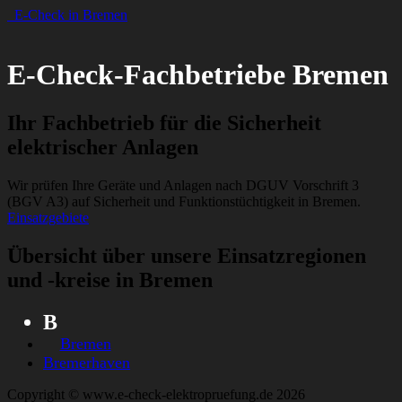
E-Check in Bremen
E-Check-Fachbetriebe Bremen
Ihr Fachbetrieb für die Sicherheit
elektrischer Anlagen
Wir prüfen Ihre Geräte und Anlagen nach DGUV Vorschrift 3
(BGV A3) auf Sicherheit und Funktionstüchtigkeit in Bremen.
Einsatzgebiete
Übersicht über unsere Einsatzregionen
und -kreise in Bremen
B
Bremen
Bremerhaven
Copyright © www.e-check-elektropruefung.de 2026